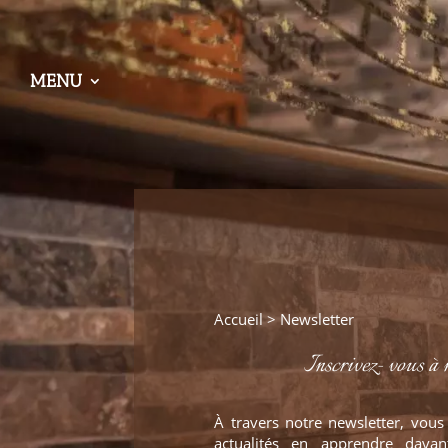
MENU
Accueil
> Newsletter
Inscrivez- vous à 
À travers notre newsletter, vous
actualités en apprendre davan