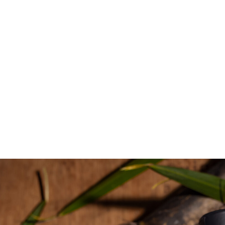
vendredi à
10h30
et
15h30
.
Réserver une immersion