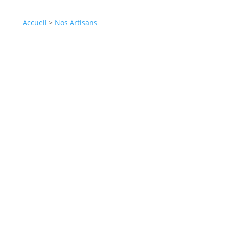
Accueil
>
Nos Artisans
🇫🇷 Peux-tu te présenter
en quelques mots ?
Je suis passionnée par les savoir-