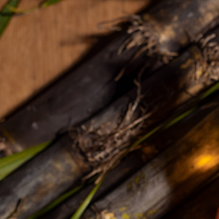
Bonjour, peux-tu te présenter en quelques
mots ? Bonjour, je m’appelle Emelyne Richard,
ambassadrice et assistante de chai à la
distillerie Papa Rouyo. D’où vient ton intérêt
pour le rhum...
Bonjour, peux-tu te présenter en quelques