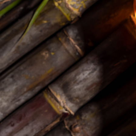
mots ? Je m’appelle Davy Grava et je suis
Responsable Développement et Export de la
Distillerie Papa Rouyo depuis février 2022.
Natif de Guadeloupe, j’ai...
Dans l’univers du rhum guadeloupéen,
certaines figures incarnent la transmission
d’un héritage précieux. Danielle Ruscade,
mariée Galli, fille aînée de Charles Albert
Ruscade, plus connu sous le nom...