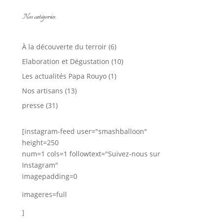
Nos catégories
À la découverte du terroir
(6)
Elaboration et Dégustation
(10)
Les actualités Papa Rouyo
(1)
Nos artisans
(13)
presse
(31)
[instagram-feed user="smashballoon"
height=250
num=1 cols=1 followtext="Suivez-nous sur
Instagram"
imagepadding=0
imageres=full
]